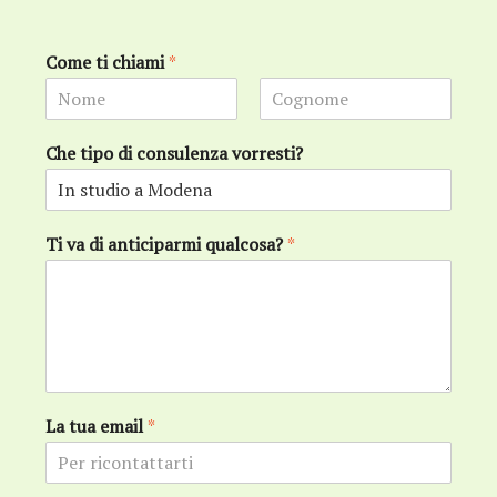
Come ti chiami
*
N
C
o
o
Che tipo di consulenza vorresti?
m
g
e
n
o
m
e
Ti va di anticiparmi qualcosa?
*
La tua email
*