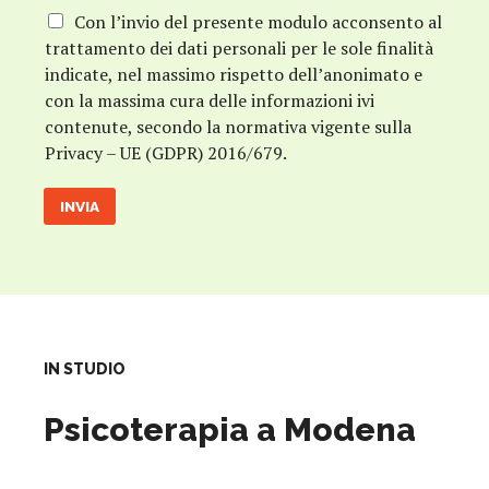
P
Con l’invio del presente modulo acconsento al
r
trattamento dei dati personali per le sole finalità
i
indicate, nel massimo rispetto dell’anonimato e
v
con la massima cura delle informazioni ivi
a
contenute, secondo la normativa vigente sulla
c
y
Privacy – UE (GDPR) 2016/679.
*
INVIA
IN STUDIO
Psicoterapia a Modena