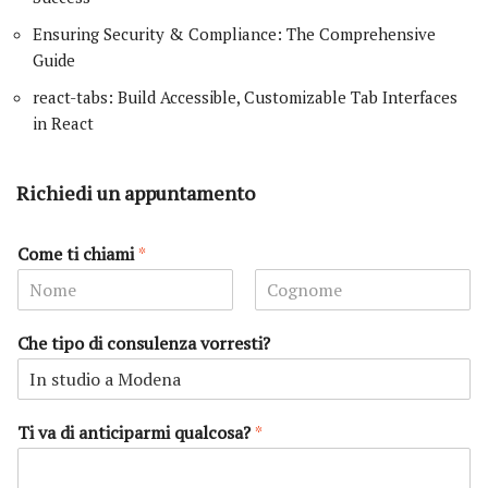
Ensuring Security & Compliance: The Comprehensive
Guide
react-tabs: Build Accessible, Customizable Tab Interfaces
in React
Richiedi un appuntamento
Come ti chiami
*
N
C
o
o
Che tipo di consulenza vorresti?
m
g
e
n
o
m
e
Ti va di anticiparmi qualcosa?
*