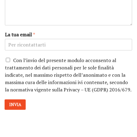
La tua email
*
P
Con l’invio del presente modulo acconsento al
r
trattamento dei dati personali per le sole finalità
i
indicate, nel massimo rispetto dell’anonimato e con la
v
massima cura delle informazioni ivi contenute, secondo
a
la normativa vigente sulla Privacy – UE (GDPR) 2016/679.
c
y
*
INVIA