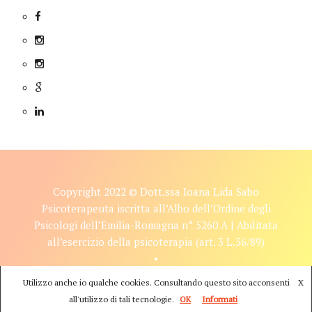
Copyright 2022 © Dott.ssa Ioana Lida Sabo
Psicoterapeuta iscritta all’Albo dell’Ordine degli
Psicologi dell’Emilia-Romagna n° 5260 A | Abilitata
all’esercizio della psicoterapia (art. 3 L.56/89)
•
Sito realizzato da
sym
Utilizzo anche io qualche cookies. Consultando questo sito acconsenti
X
all'utilizzo di tali tecnologie.
OK
Informati