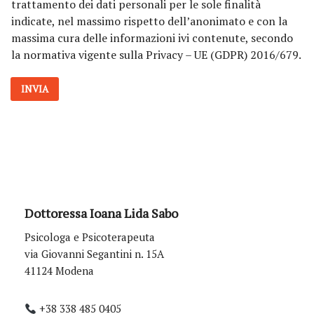
trattamento dei dati personali per le sole finalità
i
indicate, nel massimo rispetto dell’anonimato e con la
v
massima cura delle informazioni ivi contenute, secondo
a
la normativa vigente sulla Privacy – UE (GDPR) 2016/679.
c
y
*
INVIA
Dottoressa Ioana Lida Sabo
Psicologa e Psicoterapeuta
via Giovanni Segantini n. 15A
41124 Modena
+38 338 485 0405