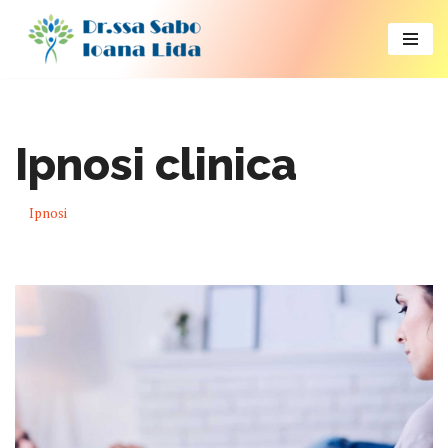
Vai
al
contenuto
Ipnosi clinica
Ipnosi