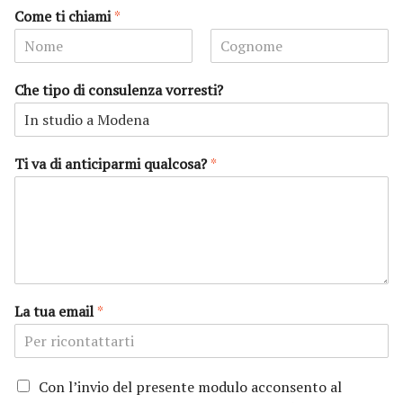
Come ti chiami
*
N
C
o
o
Che tipo di consulenza vorresti?
m
g
e
n
o
m
e
Ti va di anticiparmi qualcosa?
*
La tua email
*
P
Con l’invio del presente modulo acconsento al
r